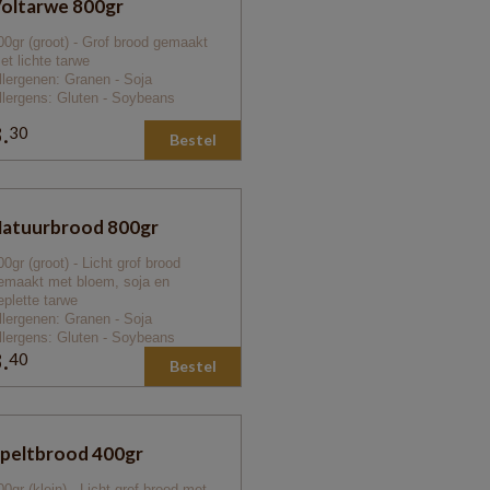
oltarwe 800gr
00gr (groot) - Grof brood gemaakt
et lichte tarwe
llergenen: Granen - Soja
llergens: Gluten - Soybeans
.
30
Bestel
0
atuurbrood 800gr
00gr (groot) - Licht grof brood
emaakt met bloem, soja en
eplette tarwe
llergenen: Granen - Soja
llergens: Gluten - Soybeans
.
40
Bestel
0
peltbrood 400gr
00gr (klein) - Licht grof brood met