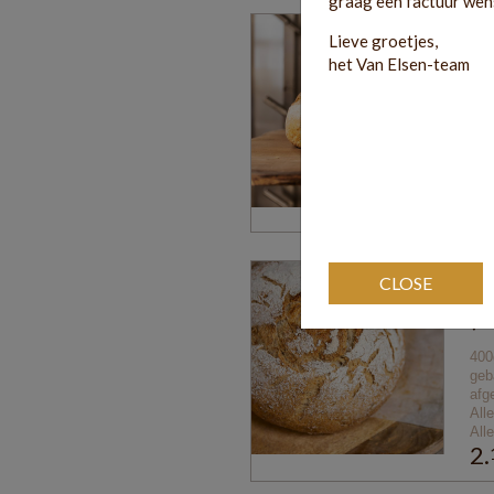
graag een factuur wen
Lieve groetjes,
Mo
het Van Elsen-team
800
gem
rog
zem
All
All
3.
CLOSE
Vl
(kl
400
geb
afg
All
All
2.