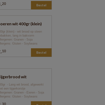
.
20
Bestel
0
oeren wit 400gr (klein)
00gr (klein) - wit brood op steen
ebakken, lang in bakvorm
llergenen: Granen - Soja
llergens: Gluten - Soybeans
.
10
Bestel
0
ijgerbrood wit
00gr - Lang wit brood, afgewerkt
et een tijgerkorstje
llergenen: Granen - Eieren - Soja
llergens: Gluten - Soybeans
.
30