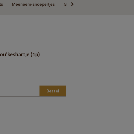
ts
Meeneem-snoepertjes
Glutenarm, Suikervrij of lactosevrij
ou’keshartje (1p)
Bestel