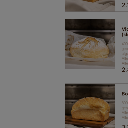
2.
Vl
(kl
400
geb
afg
All
All
2.
Bo
8
00
geb
All
All
3.