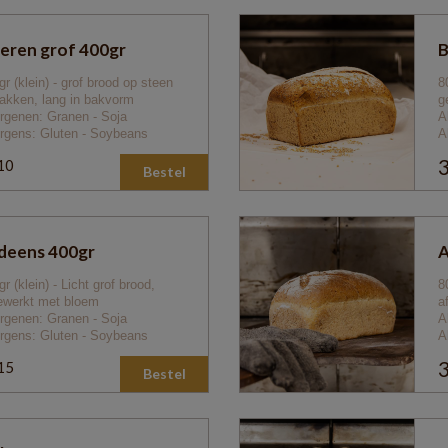
0
eren grof 400gr
B
gr (klein) - grof brood op steen
8
akken, lang in bakvorm
g
ergenen: Granen - Soja
A
ergens: Gluten - Soybeans
A
3
10
Bestel
0
deens 400gr
A
r (klein) - Licht grof brood,
8
ewerkt met bloem
a
ergenen: Granen - Soja
A
ergens: Gluten - Soybeans
A
3
15
Bestel
0