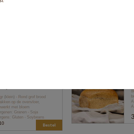
st
0
ls rogge (desembrood)
G
gr (groot) - rond grof brood
4
aakt met tarwe-en
b
gebloem, roggemeel, tarwe-
A
elen en kweekdesem
A
ergenen: Granen - Melk - Soja
2
ergens: Gluten - Soybeans
80
Bestel
0
oerbrood grof 400gr
G
ein)
8
b
gr (klein) -
Rond grof brood
A
akken op de ovenvloer,
A
ewerkt met bloem
ergenen: Granen - Soja
3
ergens: Gluten - Soybeans
10
Bestel