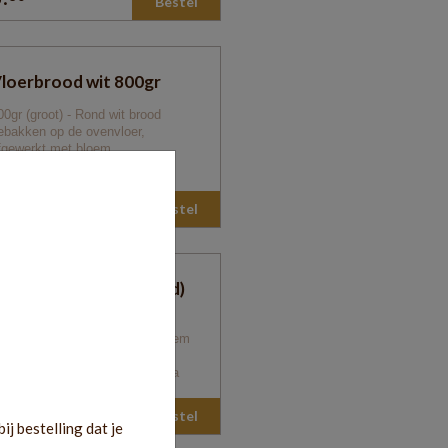
Bestel
0
loerbrood wit 800gr
00gr (groot) - Rond wit brood
ebakken op de ovenvloer,
fgewerkt met bloem
llergenen: Granen - Soja
llergens: Gluten - Soybeans
.
20
Bestel
0
erbrood (desembrood)
00gr (groot) - rond wit brood
emaakt met tarwe-en roggebloem
n kweekdesem
llergenen: Granen - Melk - Soja
llergens: Gluten - Soybeans
.
70
Bestel
j bestelling dat je