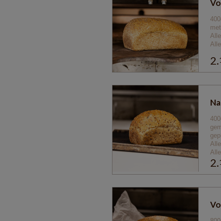
Vo
400
met
All
All
2.
Na
400g
gem
gep
All
All
2.
Vo
800g