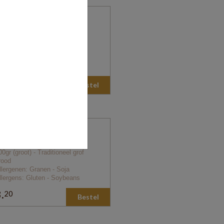
0
rof (lang) 400gr
00gr (klein) - Traditioneel grof
rood
llergenen: Granen - Soja
llergens: Gluten - Soybeans
.
10
Bestel
0
rof (lang) 800gr
00gr (groot) - Traditioneel grof
rood
llergenen: Granen - Soja
llergens: Gluten - Soybeans
.
20
Bestel
0