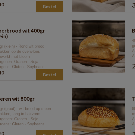
3
10
Bestel
0
oerbrood wit 400gr
B
ein)
4
g
gr (klein) -
Rond wit brood
A
akken op de ovenvloer,
A
ewerkt met bloem
ergenen: Granen - Soja
2
ergens: Gluten - Soybeans
10
Bestel
0
eren wit 800gr
T
gr (groot) - wit brood op steen
8
akken, lang in bakvorm
m
ergenen: Granen - Soja
A
ergens: Gluten - Soybeans
A
3
20