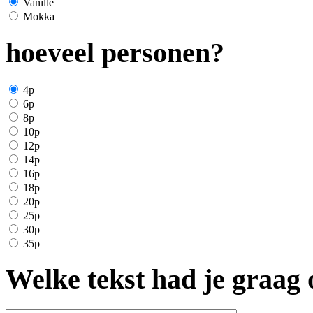
Vanille
Mokka
hoeveel personen?
4p
6p
8p
10p
12p
14p
16p
18p
20p
25p
30p
35p
Welke tekst had je graag 