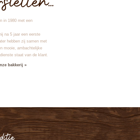
tellen...
n in 1980 met een
ij na 5 jaar een eerste
later hebben zij samen met
n mooie, ambachtelijke
dienste staat van de klant.
nze bakkerij »
ditie