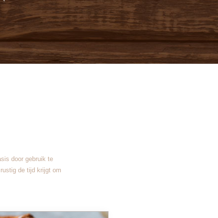
sis door gebruik te
ustig de tijd krijgt om