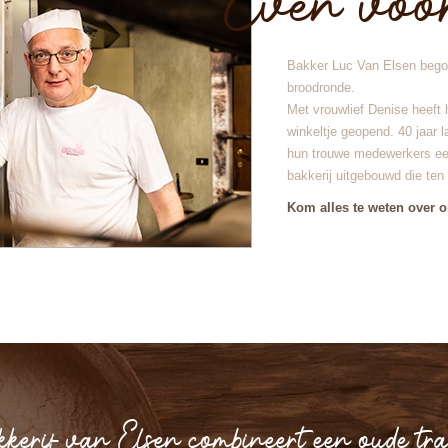
Even voors
Bakker Luc Van Elsen bego
broodronde.
Met vrouwlief Denise heeft h
winkeltje geopend. 40 jaar 
hun trouwe medewerkers ee
bakkerij uitgebouwd die ten 
Kom alles te weten over o
kerij van Elsen combineert een oude tra