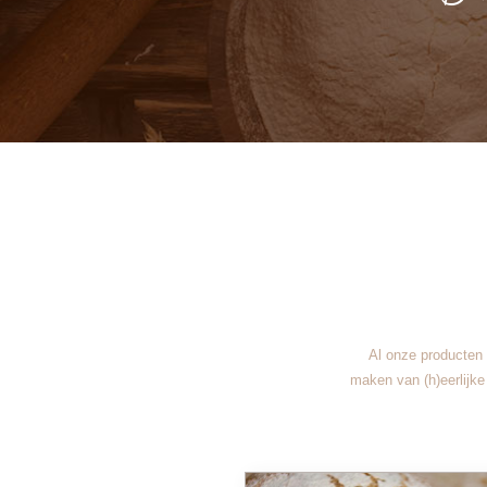
Al onze producten 
maken van (h)eerlijke 