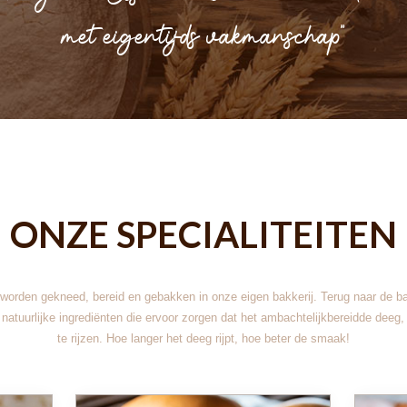
met eigentijds vakmanschap"
ONZE SPECIALITEITEN
worden gekneed, bereid en gebakken in onze eigen bakkerij. Terug naar de ba
natuurlijke ingrediënten die ervoor zorgen dat het ambachtelijkbereidde deeg, r
te rijzen. Hoe langer het deeg rijpt, hoe beter de smaak!