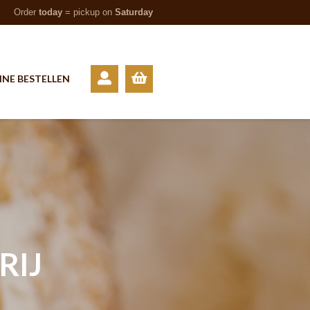
Order
today
= pickup on
Saturday
INE BESTELLEN
RIJ