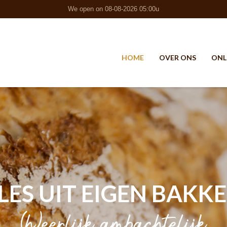
We open on 08-08-2026 05:00u
HOME
OVER ONS
ONL
LES UIT EIGEN BAKKE
(h)eerlijk ambachtelijk