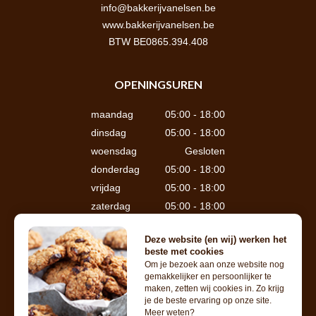
info@bakkerijvanelsen.be
www.bakkerijvanelsen.be
BTW BE0865.394.408
OPENINGSUREN
maandag
05:00 - 18:00
dinsdag
05:00 - 18:00
woensdag
Gesloten
donderdag
05:00 - 18:00
vrijdag
05:00 - 18:00
zaterdag
05:00 - 18:00
zondag
05:00 - 18:00
Deze website (en wij) werken het
beste met cookies
Om je bezoek aan onze website nog
gemakkelijker en persoonlijker te
maken, zetten wij cookies in. Zo krijg
je de beste ervaring op onze site.
Meer weten?